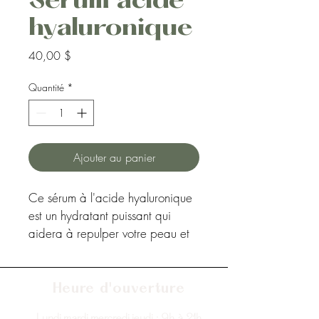
Sérum acide
hyaluronique
Prix
40,00 $
Quantité
*
Ajouter au panier
Ce sérum à l'acide hyaluronique 
est un 
hydratant puissant qui 
aidera à repulper votre peau et 
à l'hydrater en profondeur! 
Effectivement, le
 rôle de l'acide 
hyaluronique est de permettre à 
Heure d'ouverture
la peau d'être en permanence 