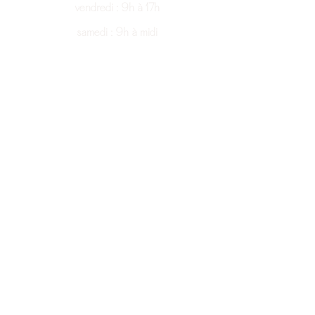
vendredi : 9h à 17h
samedi : 9h à midi
Informations
Politique de retour
Politique d'annulation
Ramassage en boutique
Suivez-nous
Instagram
Tiktok
@2024
Politique de confidentialité