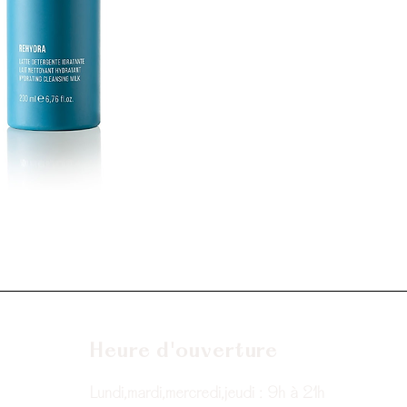
Heure d'ouverture
Lundi,mardi,mercredi,jeudi : 9h à 21h