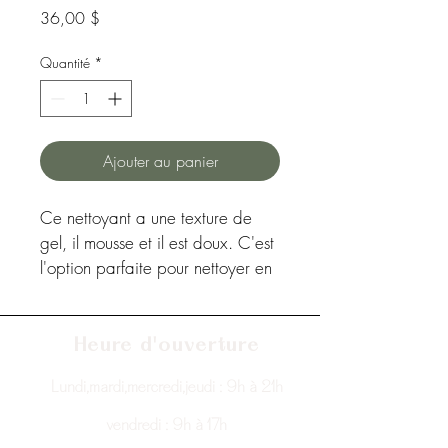
Prix
36,00 $
Quantité
*
Ajouter au panier
Ce nettoyant a une texture de 
gel, il mousse et il est doux. C'est 
l'option parfaite pour nettoyer en 
profondeur sans déshydrater la 
peau. Il possède des propriétés 
revitalisantes et émulsifiantes. Il 
Heure d'ouverture
est antioxydant et optimal pour 
Lundi,mardi,mercredi,jeudi : 9h à 21h
les peaux sensibles. Grâce à la 
présence d'aloe vera, un 
vendredi : 9h à 17h
ingrédient 
riche en eau, 