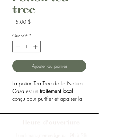
tree
Prix
15,00 $
Quantité
*
Ajouter au panier
La potion Tea Tree de La Natura 
Casa est un 
traitement local
conçu pour purifier et apaiser la 
peau grâce à une synergie 
d’ingrédients naturels. 
Heure d'ouverture
Lundi,mardi,mercredi,jeudi : 9h à 21h