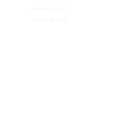
vendredi : 9h à 17h
samedi : 9h à midi
Informations
Politique de retour
Politique d'annulation
Ramassage en boutique
Suivez-nous
Instagram
Tiktok
@2024