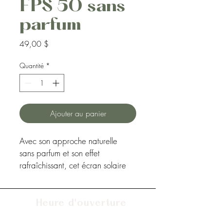
FPS 50 sans
parfum
Prix
49,00 $
Quantité
*
Ajouter au panier
Avec son approche naturelle 
sans parfum et son effet 
rafraîchissant, cet écran solaire 
biologique est conçu pour les 
longues journées actives au 
soleil, mais suffisamment léger 
Heure d'ouverture
pour un usage quotidien. Cette 